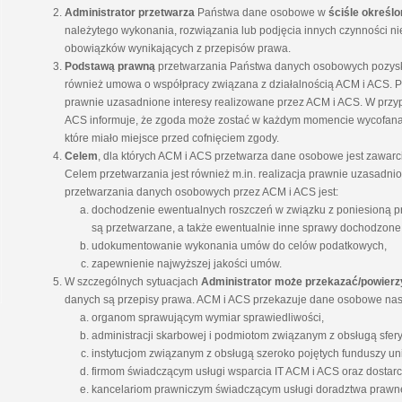
Administrator przetwarza
Państwa dane osobowe w
ściśle określ
należytego wykonania, rozwiązania lub podjęcia innych czynności n
obowiązków wynikających z przepisów prawa.
Podstawa
prawn
ą
przetwarzania Państwa danych osobowych pozyska
również umowa o współpracy związana z działalnością ACM i ACS. 
prawnie uzasadnione interesy realizowane przez ACM i ACS. W przy
ACS informuje, że zgoda może zostać w każdym momencie wycofana.
które miało miejsce przed cofnięciem zgody.
Celem
, dla których ACM i ACS przetwarza dane osobowe jest zawarc
Celem przetwarzania jest również m.in. realizacja prawnie uzasadn
przetwarzania danych osobowych przez ACM i ACS jest:
dochodzenie ewentualnych roszczeń w związku z poniesioną pr
są przetwarzane, a także ewentualnie inne sprawy dochodzone
udokumentowanie wykonania umów do celów podatkowych,
zapewnienie najwyższej jakości umów.
W szczególnych sytuacjach
Administrator może przekazać/powierz
danych są przepisy prawa. ACM i ACS przekazuje dane osobowe na
organom sprawującym wymiar sprawiedliwości,
administracji skarbowej i podmiotom związanym z obsługą sfer
instytucjom związanym z obsługą szeroko pojętych funduszy uni
firmom świadczącym usługi wsparcia IT ACM i ACS oraz dosta
kancelariom prawniczym świadczącym usługi doradztwa prawn