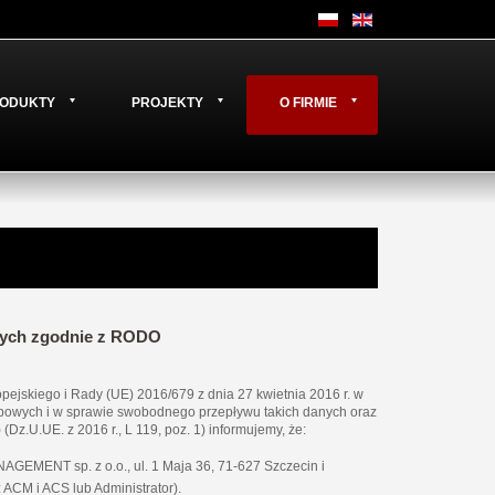
ODUKTY
PROJEKTY
O FIRMIE
owych zgodnie z RODO
pejskiego i Rady (UE) 2016/679 z dnia 27 kwietnia 2016 r. w
bowych i w sprawie swobodnego przepływu takich danych oraz
z.U.UE. z 2016 r., L 119, poz. 1) informujemy, że:
MENT sp. z o.o., ul. 1 Maja 36, 71-627 Szczecin i
ACM i ACS lub Administrator).