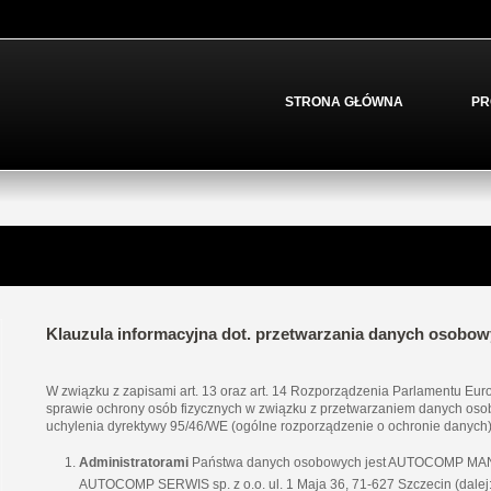
STRONA GŁÓWNA
PR
Klauzula informacyjna dot. przetwarzania danych osob
W związku z zapisami art. 13 oraz art. 14 Rozporządzenia Parlamentu Euro
sprawie ochrony osób fizycznych w związku z przetwarzaniem danych oso
uchylenia dyrektywy 95/46/WE (ogólne rozporządzenie o ochronie danych) (D
Administratorami
Państwa danych osobowych jest AUTOCOMP MANAGE
AUTOCOMP SERWIS sp. z o.o. ul. 1 Maja 36, 71-627 Szczecin (dalej: 