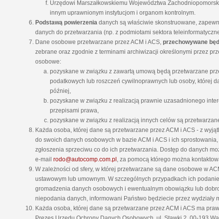
Urzędowi Marszałkowskiemu Województwa Zachodniopomorsk
innym uprawnionym instytucjom i organom kontrolnym.
Podstawą powierzenia
danych są właściwie skonstruowane, zapew
danych do przetwarzania (np. z podmiotami sektora teleinformatyczn
Dane osobowe przetwarzane przez ACM i ACS,
przechowywane będ
zebrane oraz zgodnie z terminami archiwizacji określonymi przez p
osobowe:
pozyskane w związku z zawartą umową będą̨ przetwarzane pr
podatkowych lub roszczeń cywilnoprawnych lub osoby, której da
później,
pozyskane w związku z realizacją prawnie uzasadnionego int
przepisami prawa,
pozyskane w związku z realizacją innych celów są przetwarzan
Każda osoba, której dane są przetwarzane przez ACM i ACS - z wyją
do swoich danych osobowych w bazie ACM i ACS i ich sprostowania, u
zgłoszenia sprzeciwu co do ich przetwarzania. Dostęp do danych moż
e-mail
rodo@autocomp.com.pl
, za pomocą którego można kontaktow
W zależności od sfery, w której przetwarzane są dane osobowe w 
ustawowym lub umownym. W szczególnych przypadkach ich podanie 
gromadzenia danych osobowych i ewentualnym obowiązku lub dobro
niepodania danych, informowani Państwo będziecie przez wydziały 
Każda osoba, której dane są przetwarzane przez ACM i ACS ma prawo
Prezes Urzędu Ochrony Danych Osobowych, ul. Stawki 2, 00-193 W