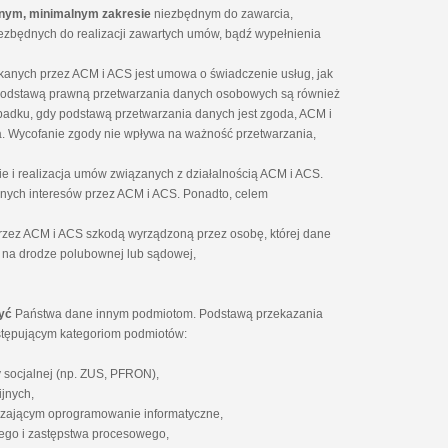
onym, minimalnym zakresie
niezbędnym do zawarcia,
iezbędnych do realizacji zawartych umów, bądź wypełnienia
nych przez ACM i ACS jest umowa o świadczenie usług, jak
Podstawą prawną przetwarzania danych osobowych są również
padku, gdy podstawą przetwarzania danych jest zgoda, ACM i
 Wycofanie zgody nie wpływa na ważność przetwarzania,
ie i realizacja umów związanych z działalnością ACM i ACS.
ionych interesów przez ACM i ACS. Ponadto, celem
zez ACM i ACS szkodą wyrządzoną przez osobę, której dane
 na drodze polubownej lub sądowej,
yć
Państwa dane innym podmiotom. Podstawą przekazania
stępującym kategoriom podmiotów:
y socjalnej (np. ZUS, PFRON),
jnych,
rczającym oprogramowanie informatyczne,
ego i zastępstwa procesowego,