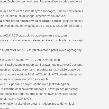
iego, Zachodniopomorskiemu Urzędowi Wojewódzkiemu oraz
niające bezpieczeństwo danym osobowym, umowy powierzenia
ego i telekomunikacyjnego, przetwarzania danych).
ą przez okres
niezbędny do realizacji celu
dla jakiego zostały
rzepisy aktualnie obowiązującego prawa. W szczególności dane
zez ACM i ACS przez okres przedawnienia roszczeń
ne są przetwarzane, w zależności które z tych zdarzeń nastąpi
eresu przez ACM i ACS są przetwarzane przez okres wymagany
e w czasie niezbędnym do zrealizowania celu.
tkami zastrzeżonymi przepisami prawa - ma możliwość dostępu
sunięcia, ograniczenia ich przetwarzania, a także prawo do
liwy jest w siedzibie ACM i ACS. ACM i ACS udostępnia adres
ać się̨ w sprawie danych osobowych.
ACM i ACS, podanie danych osobowych jest wymogiem
jest warunkiem zawarcia umowy. O szczegółach podstawy
wolności ich podania oraz potencjalnych konsekwencjach
merytoryczne ACM i ACS.
 wniesienia skargi do organu nadzorczego, którym jest
arszawa.