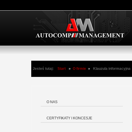
Jesteś tutaj:
Start
»
O firmie
»
Klauzula informacyjna
O NAS
CERTYFIKATY I KONCESJE