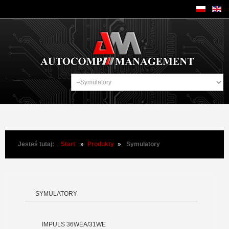
Jesteś tutaj:
Start
»
Produkty
»
Symulatory
SYMULATORY
IMPULS 36WEA/31WE