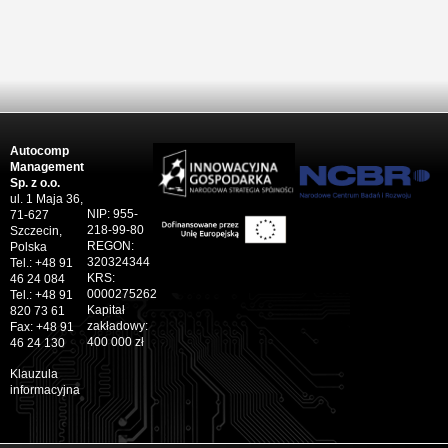
Autocomp
Management
Sp. z o.o.
ul. 1 Maja 36,
NIP: 955-
71-627
218-99-80
Szczecin,
REGON:
Polska
320324344
Tel.: +48 91
KRS:
46 24 084
0000275262
Tel.: +48 91
Kapitał
820 73 61
zakładowy:
Fax: +48 91
400 000 zł
46 24 130
Klauzula
informacyjna