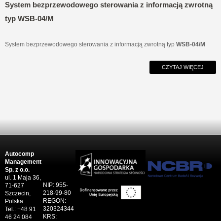
System bezprzewodowego sterowania z informacją zwrotną
typ WSB-04/M
System bezprzewodowego sterowania z informacją zwrotną typ
WSB-04/M
CZYTAJ WIĘCEJ
Autocomp
Management
Sp. z o.o.
ul. 1 Maja 36,
NIP: 955-
71-627
218-99-80
Szczecin,
REGON:
Polska
320324344
Tel.: +48 91
KRS:
46 24 084