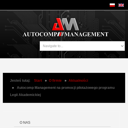
Jesteś tutaj:
Start
»
O firmie
»
Aktualności
»
Autocomp Management na promocji pilotażowego programu
Legii Akademickiej
O NAS