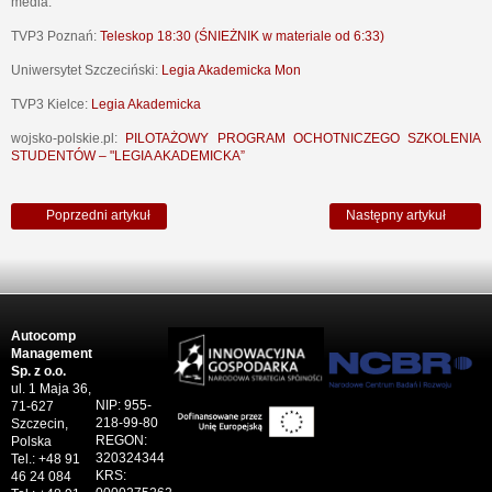
media:
TVP3 Poznań:
Teleskop 18:30 (ŚNIEŻNIK w materiale od 6:33)
Uniwersytet Szczeciński:
Legia Akademicka Mon
TVP3 Kielce:
Legia Akademicka
wojsko-polskie.pl:
PILOTAŻOWY PROGRAM OCHOTNICZEGO SZKOLENIA
STUDENTÓW – "LEGIA AKADEMICKA”
Poprzedni artykuł
Następny artykuł
Autocomp
Management
Sp. z o.o.
ul. 1 Maja 36,
NIP: 955-
71-627
218-99-80
Szczecin,
REGON:
Polska
320324344
Tel.: +48 91
KRS:
46 24 084