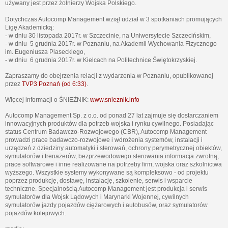
używany jest przez żołnierzy Wojska Polskiego.
Dotychczas Autocomp Management wziął udział w 3 spotkaniach promujących
Ligę Akademicką:
- w dniu 30 listopada 2017r. w Szczecinie, na Uniwersytecie Szczecińskim,
- w dniu 5 grudnia 2017r. w Poznaniu, na Akademii Wychowania Fizycznego
im. Eugeniusza Piaseckiego,
- w dniu 6 grudnia 2017r. w Kielcach na Politechnice Świętokrzyskiej.
Zapraszamy do obejrzenia relacji z wydarzenia w Poznaniu, opublikowanej
przez
TVP3 Poznań (od 6:33)
.
Więcej informacji o ŚNIEŻNIK:
www.snieznik.info
Autocomp Management Sp. z o.o. od ponad 27 lat zajmuje się dostarczaniem
innowacyjnych produktów dla potrzeb wojska i rynku cywilnego. Posiadając
status Centrum Badawczo-Rozwojowego (CBR), Autocomp Management
prowadzi prace badawczo-rozwojowe i wdrożenia systemów, instalacji i
urządzeń z dziedziny automatyki i sterowań, ochrony perymetrycznej obiektów,
symulatorów i trenażerów, bezprzewodowego sterowania informacja zwrotną,
prace softwarowe i inne realizowane na potrzeby firm, wojska oraz szkolnictwa
wyższego. Wszystkie systemy wykonywane są kompleksowo - od projektu
poprzez produkcję, dostawę, instalację, szkolenie, serwis i wsparcie
techniczne. Specjalnością Autocomp Management jest produkcja i serwis
symulatorów dla Wojsk Lądowych i Marynarki Wojennej, cywilnych
symulatorów jazdy pojazdów ciężarowych i autobusów, oraz symulatorów
pojazdów kolejowych.