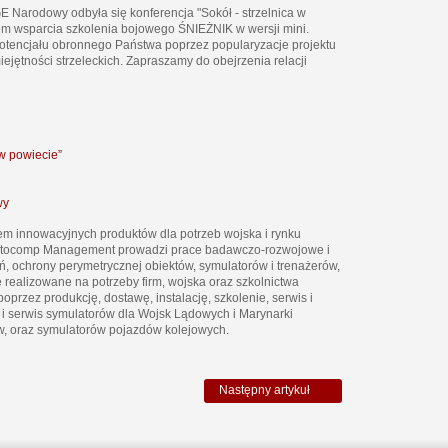
Narodowy odbyła się konferencja "Sokół - strzelnica w
m wsparcia szkolenia bojowego ŚNIEŻNIK w wersji mini.
otencjału obronnego Państwa poprzez popularyzacje projektu
ejętności strzeleckich. Zapraszamy do obejrzenia relacji
w powiecie”
wy
em innowacyjnych produktów dla potrzeb wojska i rynku
utocomp Management prowadzi prace badawczo-rozwojowe i
ań, ochrony perymetrycznej obiektów, symulatorów i trenażerów,
realizowane na potrzeby firm, wojska oraz szkolnictwa
rzez produkcję, dostawę, instalację, szkolenie, serwis i
i serwis symulatorów dla Wojsk Lądowych i Marynarki
w, oraz symulatorów pojazdów kolejowych.
Następny artykuł