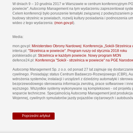
W dniach 9 – 10 grudnia 2017 w Warszawie w centrum konferencyjnym PGE 
powiecie". Autocomp Management na tym wydarzeniu zaprezentował syste
Celem konferencji było poruszenie tematyki związanej z podwyższaniem p
budowy strzelnic w powiatach, rozwój kultury posiadania i podnoszenia umi
wideo z tego wydarzenia:
(mon.gov.pl
).
Media:
mon.gov.pl:
Ministerstwo Obrony Nardowej: Konferencja „Sokół-Strzelnica 
interia.pl:
"Strzelnica w powiecie". Program ruszy od stycznia 2018 roku
polskieradio.pl:
Strzelnica w każdym powiecie. Nowy program MON
defence24.pl:
Konferencja "Sokół - strzelnica w powiecie" na PGE Narodo
Autocomp Management Sp. z o.o. od ponad 27 lat zajmuje się dostarczani
cywilnego. Posiadając status Centrum Badawczo-Rozwojowego (CBR), A
wdrożenia systemów, instalacji i urządzeń z dziedziny automatyki i sterow
bezprzewodowego sterowania informacja zwrotną, prace softwarowe i inne 
wyższego. Wszystkie systemy wykonywane są kompleksowo - od projektu pop
wsparcie techniczne. Specjalnością Autocomp Management jest produkcja 
Wojennej, cywilnych symulatorów jazdy pojazdów ciężarowych i autobusó
Poprzedni artykuł