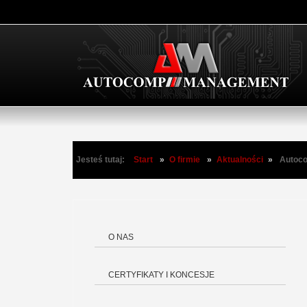
Jesteś tutaj:
Start
»
O firmie
»
Aktualności
»
Autoco
O NAS
CERTYFIKATY I KONCESJE