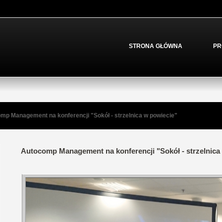
STRONA GŁÓWNA
PR
mp Management na konferencji "Sokół - strzelnica w powiecie"
Autocomp Management na konferencji "Sokół - strzelnica