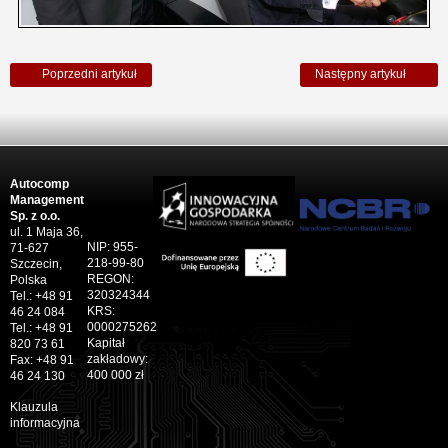
Poprzedni artykuł
Następny artykuł
Autocomp
Management
Sp. z o.o.
ul. 1 Maja 36,
NIP: 955-
71-627
218-99-80
Szczecin,
REGON:
Polska
320324344
Tel.: +48 91
KRS:
46 24 084
0000275262
Tel.: +48 91
Kapitał
820 73 61
zakładowy:
Fax: +48 91
400 000 zł
46 24 130
Klauzula
informacyjna