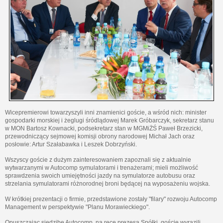
Wicepremierowi towarzyszyli inni znamienici goście, a wśród nich: minister
gospodarki morskiej i żeglugi śródlądowej Marek Gróbarczyk, sekretarz stanu
w MON Bartosz Kownacki, podsekretarz stan w MGMiŻŚ Paweł Brzezicki,
przewodniczący sejmowej komisji obrony narodowej Michał Jach oraz
posłowie: Artur Szałabawka i Leszek Dobrzyński.
Wszyscy goście z dużym zainteresowaniem zapoznali się z aktualnie
wytwarzanymi w Autocomp symulatorami i trenażerami; mieli możliwość
sprawdzenia swoich umiejętności jazdy na symulatorze autobusu oraz
strzelania symulatorami różnorodnej broni będącej na wyposażeniu wojska.
W krótkiej prezentacji o firmie, przedstawione zostały "filary" rozwoju Autocomp
Management w perspektywie "Planu Morawieckiego".
Opuszczając siedzibę Autocomp, na ręce prezesa Spółki, goście wyrazili