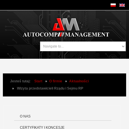
Jesteś tutaj:
Start
»
O firmie
»
Aktualności
»
Wizyta przedstawicieli Rządu i Sejmu RP
O NAS
CERTYFIKATY I KONCESJE