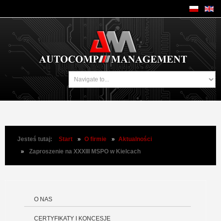
Jesteś tutaj:
Start
»
O firmie
»
Aktualności
»
Zaproszenie na XXXIII MSPO w Kielcach
O NAS
CERTYFIKATY I KONCESJE