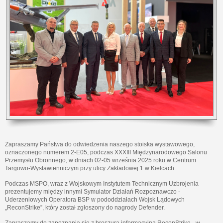
Zapraszamy Państwa do odwiedzenia naszego stoiska wystawowego,
oznaczonego numerem 2-E05, podczas XXXIII Międzynarodowego Salonu
Przemysłu Obronnego, w dniach 02-05 września 2025 roku w Centrum
Targowo-Wystawienniczym przy ulicy Zakładowej 1 w Kielcach.
Podczas MSPO, wraz z Wojskowym Instytutem Technicznym Uzbrojenia
prezentujemy między innymi Symulator Działań Rozpoznawczo -
Uderzeniowych Operatora BSP w pododdziałach Wojsk Lądowych
„ReconStrike”, który został zgłoszony do nagrody Defender.
Zapraszamy do zapoznania się z broszurą informacyjną ReconStrike - w