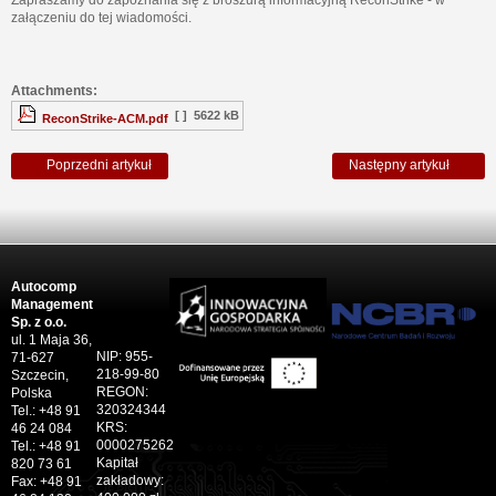
załączeniu do tej wiadomości.
Attachments:
[ ]
5622 kB
ReconStrike-ACM.pdf
Poprzedni artykuł
Następny artykuł
Autocomp
Management
Sp. z o.o.
ul. 1 Maja 36,
NIP: 955-
71-627
218-99-80
Szczecin,
REGON:
Polska
320324344
Tel.: +48 91
KRS:
46 24 084
0000275262
Tel.: +48 91
Kapitał
820 73 61
zakładowy:
Fax: +48 91