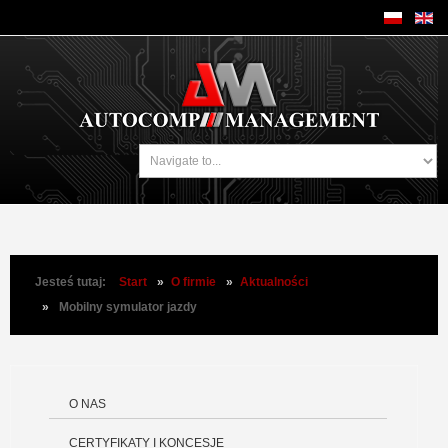
Jesteś tutaj:
Start
»
O firmie
»
Aktualności
»
Mobilny symulator jazdy
O NAS
CERTYFIKATY I KONCESJE