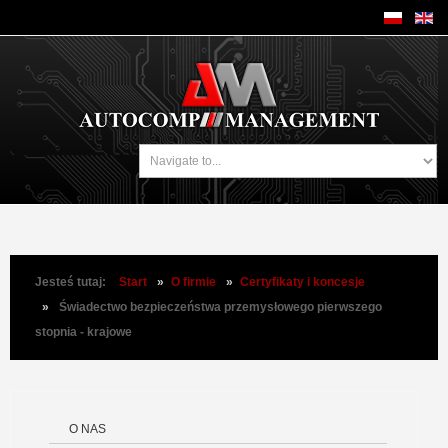
Jesteś tutaj:
Start
»
O firmie
»
Certyfikaty i koncesje
»
Świadectwo bezpieczeństwa przemysłowego pierwszego
stopnia - krajowe
O NAS