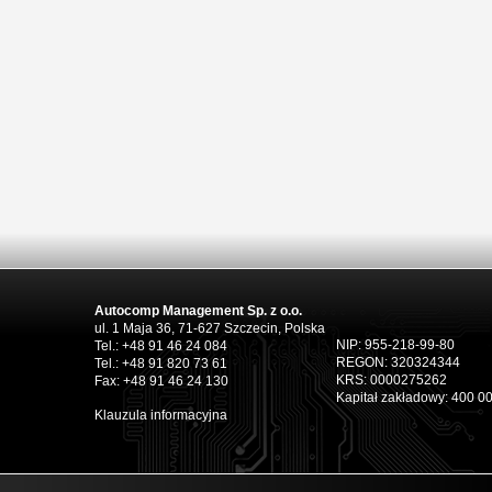
Autocomp Management Sp. z o.o.
ul. 1 Maja 36, 71-627 Szczecin, Polska
NIP: 955-218-99-80
Tel.: +48 91 46 24 084
REGON: 320324344
Tel.: +48 91 820 73 61
KRS: 0000275262
Fax: +48 91 46 24 130
Kapitał zakładowy: 400 00
Klauzula informacyjna