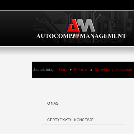
Jesteś tutaj:
Start
»
O firmie
»
Certyfikaty i koncesje
O NAS
CERTYFIKATY I KONCESJE