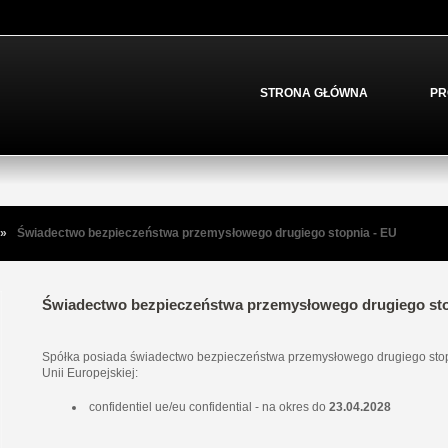
STRONA GŁÓWNA
PR
»
Świadectwo bezpieczeństwa przemysłowego drugiego stopnia - EU
Świadectwo bezpieczeństwa przemysłowego drugiego sto
Spółka posiada świadectwo bezpieczeństwa przemysłowego drugiego stopn
Unii Europejskiej:
confidentiel ue/eu confidential - na okres do
23.04.2028