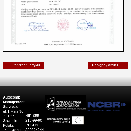
Poprzedni artykuł
Następny artykuł
Autocomp
Management
Sp. z o.o.
ul. 1 Maja 36,
NIP: 955-
71-627
218-99-80
Szczecin,
REGON:
Polska
320324344
Tel.: +48 91