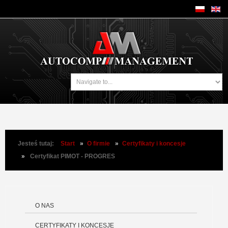
Jesteś tutaj:
Start
»
O firmie
»
Certyfikaty i koncesje
»
Certyfikat PIMOT - PROGRES
O NAS
CERTYFIKATY I KONCESJE