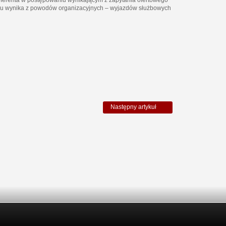
oferenta w postępowaniu wynikającym z zapytania ofertowego
minu wynika z powodów organizacyjnych – wyjazdów służbowych
Następny artykuł