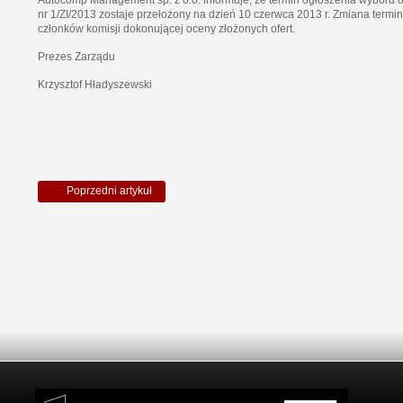
Autocomp Management sp. z o.o. informuje, że termin ogłoszenia wyboru 
nr 1/ZI/2013 zostaje przełożony na dzień 10 czerwca 2013 r. Zmiana ter
członków komisji dokonującej oceny złożonych ofert.
Prezes Zarządu
Krzysztof Hładyszewski
Poprzedni artykuł