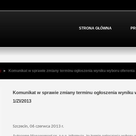
STRONA GŁÓWNA
PR
y
»
Komunikat w sprawie zmiany terminu ogłoszenia wyniku wyboru oferenta d
Komunikat w sprawie zmiany terminu ogłoszenia wyniku w
1/ZI/2013
Szczecin, 06 czerwca 2013 r.