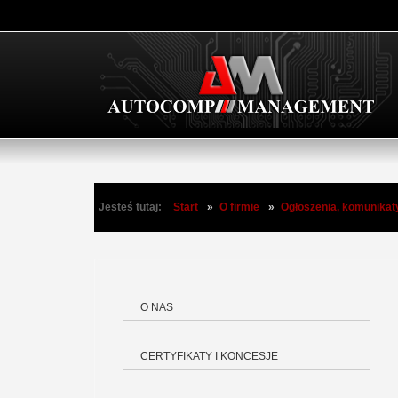
Jesteś tutaj:
Start
»
O firmie
»
Ogłoszenia, komunikat
O NAS
CERTYFIKATY I KONCESJE