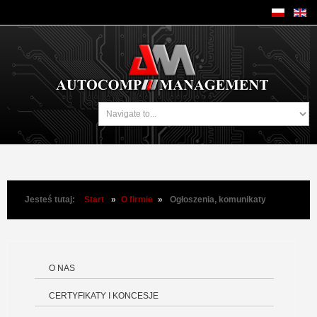
Jesteś tutaj:
Start
»
O firmie
»
Ogłoszenia, komunikaty
O NAS
CERTYFIKATY I KONCESJE