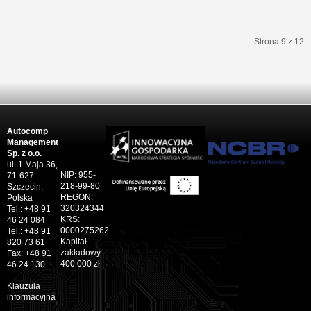
Strona 9 z 12
start
Poprzedni artykuł
3
4
5
6
7
8
9
10
11
12
Następny artykuł
koniec
Autocomp
Management
Sp. z o.o.
ul. 1 Maja 36,
NIP: 955-
71-627
218-99-80
Szczecin,
REGON:
Polska
320324344
Tel.: +48 91
KRS:
46 24 084
0000275262
Tel.: +48 91
Kapitał
820 73 61
zakładowy:
Fax: +48 91
400 000 zł
46 24 130
Klauzula
informacyjna