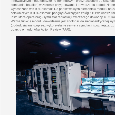
innowacyjnym modułem szkolno-treningowym przeznaczonym do szkolenia
kompania, batalion) w zakresie przygotowania i dowodzenia pododdziałem
wyposażone w KTO Rosomak. Do podstawowych elementów modułu należy: 
celowniczych KTO Rosomak; podgląd ćwiczących załóg KTO wewnątrz transpo
instruktora-operatora; - symulator radiostacji ćwiczącego dowódcy, KTO R
Ważną funkcją modułu dowodzenia jest zdolność do sieciocentrycznej wy
(pododdziałami) poprzez wykorzystanie serwera symulacji i późniejsza, 
oparciu o moduł After Action Review (AAR).