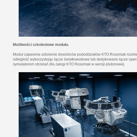
Możliwości szkoleniowe modułu.
Moduł zapewnia szkolenie dowódców pododdziałów KTO Rosomak rozmies
odległość wykorzystując łącze światłowodowe lub dedykowane łącze ope
symulatorem strzelań dla załogi KTO Rosomak w wersji plutonowej.