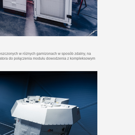
zczonych w różnych garnizonach w sposób zdalny, na
ratora do połączenia modułu dowodzenia z kompleksowym