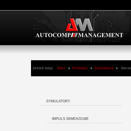
Jesteś tutaj:
Start
»
Produkty
»
Symulatory
»
Sieci
SYMULATORY
IMPULS 36WEA/31WE