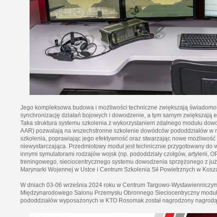
Jego kompleksowa budowa i możliwości techniczne zwiększają świadomoś
synchronizację działań bojowych i dowodzenie, a tym samym zwiększają 
Taka struktura systemu szkolenia z wykorzystaniem zdalnego modułu dowo
AAR) pozwalają na wszechstronne szkolenie dowódców pododdziałów w ró
szkolenia, poprawiając jego efektywność oraz stwarzając nowe możliwość s
niewystarczająca. Przedmiotowy moduł jest technicznie przygotowany do 
innymi symulatorami rodzajów wojsk (np. pododdziały czołgów, artylerii, 
treningowego, sieciocentrycznego systemu dowodzenia sprzężonego z już
Marynarki Wojennej w Ustce i Centrum Szkolenia Sił Powietrznych w Kosz
W dniach 03-06 września 2024 roku w Centrum Targowo-Wystawienniczym 
Międzynarodowego Salonu Przemysłu Obronnego Sieciocentryczny moduł
pododdziałów wyposażonych w KTO Rosomak został nagrodzony nagrodą