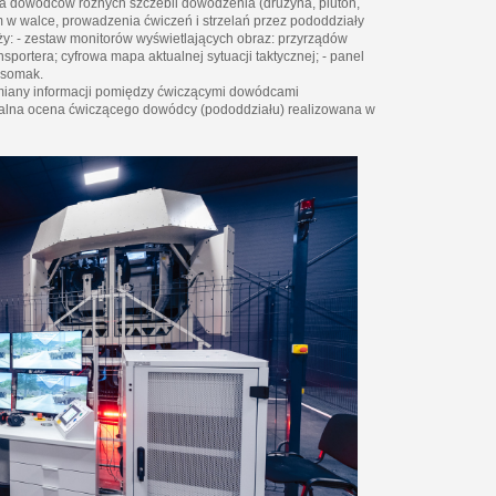
 dowódców różnych szczebli dowodzenia (drużyna, pluton,
 w walce, prowadzenia ćwiczeń i strzelań przez pododdziały
- zestaw monitorów wyświetlających obraz: przyrządów
rtera; cyfrowa mapa aktualnej sytuacji taktycznej; - panel
osomak.
miany informacji pomiędzy ćwiczącymi dowódcami
zdalna ocena ćwiczącego dowódcy (pododdziału) realizowana w