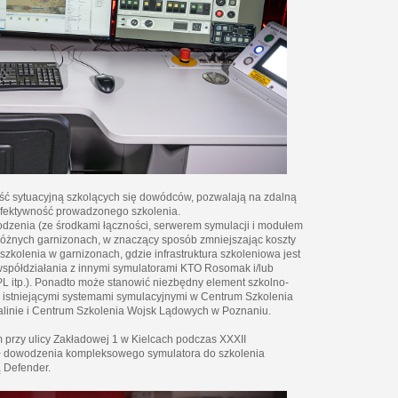
ć sytuacyjną szkolących się dowódców, pozwalają na zdalną
efektywność prowadzonego szkolenia.
dzenia (ze środkami łączności, serwerem symulacji i modułem
żnych garnizonach, w znaczący sposób zmniejszając koszty
zkolenia w garnizonach, gdzie infrastruktura szkoleniowa jest
współdziałania z innymi symulatorami KTO Rosomak i/lub
OPL itp.). Ponadto może stanowić niezbędny element szkolno-
 istniejącymi systemami symulacyjnymi w Centrum Szkolenia
alinie i Centrum Szkolenia Wojsk Lądowych w Poznaniu.
przy ulicy Zakładowej 1 w Kielcach podczas XXXII
 dowodzenia kompleksowego symulatora do szkolenia
 Defender.