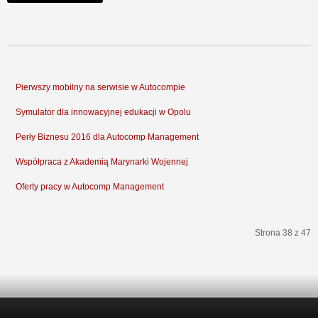
Pierwszy mobilny na serwisie w Autocompie
Symulator dla innowacyjnej edukacji w Opolu
Perły Biznesu 2016 dla Autocomp Management
Współpraca z Akademią Marynarki Wojennej
Oferty pracy w Autocomp Management
Strona 38 z 47
start
Poprzedni artykuł
33
34
35
36
37
38
39
40
41
42
Następny artykuł
koniec