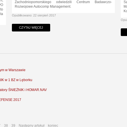
m,
Zachodniopomorskiego odwiedzili Centrum Badawczo-
Sz
PO
Rozwojowe Autocomp Management.
Ma
to
Ko
ta
Opublikowano: 22 sierpień 2017
Opub
CZYTAJ WIĘCEJ
wym w Warszawie
NIK w 1 BZ w Lęborku
ulatory ŚNIEŻNIK i HOMAR.NAV
DEFENSE 2017
7
38
39
Następny artykuł
koniec