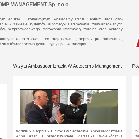
OCOMP MANAGEMENT Sp. z o.o.
nym, edukacji i komercyjnym. Posiadamy status Centrum Badawczo-
ania w zakresie systemów automatyki i sterowania, zaawansowanych
erów, bezprzewodowego sterowania informacją zwrotną oraz ochrony
konanymi kompleksowo - od projektowania, poprzez programowanie,
adzimy również serwis gwarancyjny i pogwarancyjny.
Wizyta Ambasador Izraela W Autocomp Management
Pow
W dniu 9 sierpnia 2017 roku w Szczecinie, Ambasador Izraela
"
Anna Azari i przedstawiciele Marszałka Województwa
za