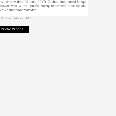
czecinie w dniu 29 maja 2017r. Zachodniopomorski Urząd
rszałkowski w ten sposób zaczął realizować dostawę dla
lei Zachodniopomorskich.
likowano: 14 lipiec 2017
CZYTAJ WIĘCEJ