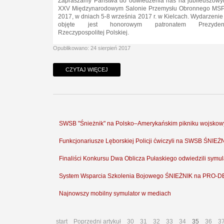
Zapraszamy Państwa do odwiedzenia nas na jubileuszowy
XXV Międzynarodowym Salonie Przemysłu Obronnego MS
2017, w dniach 5-8 września 2017 r. w Kielcach. Wydarzenie 
objęte jest honorowym patronatem Prezyden
Rzeczypospolitej Polskiej.
Opublikowano: 24 sierpień 2017
CZYTAJ WIĘCEJ
SWSB "Śnieżnik" na Polsko–Amerykańskim pikniku wojsko
Funkcjonariusze Lęborskiej Policji ćwiczyli na SWSB ŚNIEŻ
Finaliści Konkursu Dwa Oblicza Pułaskiego odwiedzili sym
System Wsparcia Szkolenia Bojowego ŚNIEŻNIK na PRO-
Najnowszy mobilny symulator w mediach
start
Poprzedni artykuł
30
31
32
33
34
35
36
3