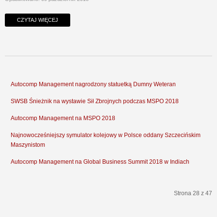
CZYTAJ WIĘCEJ
Autocomp Management nagrodzony statuetką Dumny Weteran
SWSB Śnieżnik na wystawie Sił Zbrojnych podczas MSPO 2018
Autocomp Management na MSPO 2018
Najnowocześniejszy symulator kolejowy w Polsce oddany Szczecińskim
Maszynistom
Autocomp Management na Global Business Summit 2018 w Indiach
Strona 28 z 47
start
Poprzedni artykuł
23
24
25
26
27
28
29
30
31
32