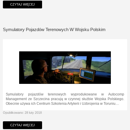
CZYTAJ WIĘCEJ
Symulatory Pojazdów Terenowych W Wojsku Polskim
Symulatory pojazdów terenowych wyprodukowane w Autocomp
Management ze Szczecina pracują w czynnej służbie Wojska Polskiego.
Obecnie używa ich Centrum Szkolenia Artylerii i Uzbrojenia w Toruniu....
Opublikowano: 28 luty 2018
CZYTAJ WIĘCEJ