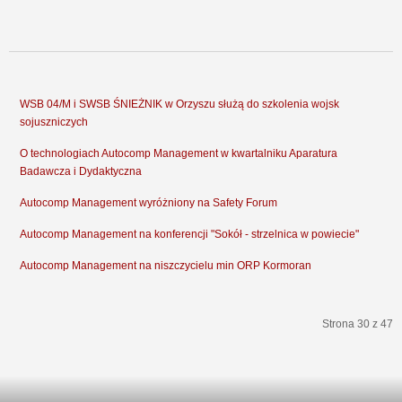
WSB 04/M i SWSB ŚNIEŻNIK w Orzyszu służą do szkolenia wojsk
sojuszniczych
O technologiach Autocomp Management w kwartalniku Aparatura
Badawcza i Dydaktyczna
Autocomp Management wyróżniony na Safety Forum
Autocomp Management na konferencji "Sokół - strzelnica w powiecie"
Autocomp Management na niszczycielu min ORP Kormoran
Strona 30 z 47
start
Poprzedni artykuł
25
26
27
28
29
30
31
32
33
34
Następny artykuł
koniec