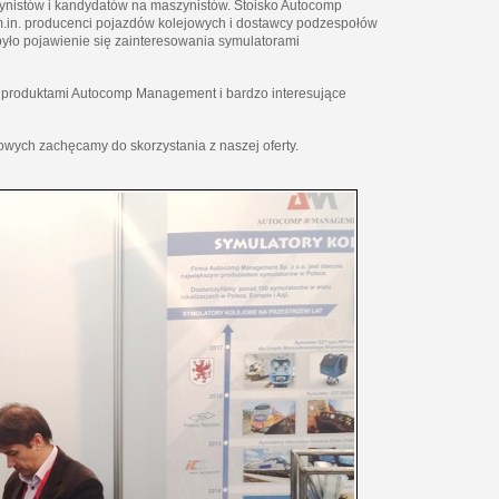
ynistów i kandydatów na maszynistów. Stoisko Autocomp
m.in. producenci pojazdów kolejowych i dostawcy podzespołów
było pojawienie się zainteresowania symulatorami
ie produktami Autocomp Management i bardzo interesujące
wych zachęcamy do skorzystania z naszej oferty.