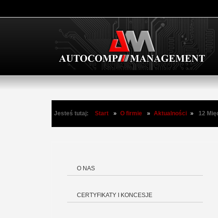
Jesteś tutaj:
Start
»
O firmie
»
Aktualności
»
12 Mię
O NAS
CERTYFIKATY I KONCESJE