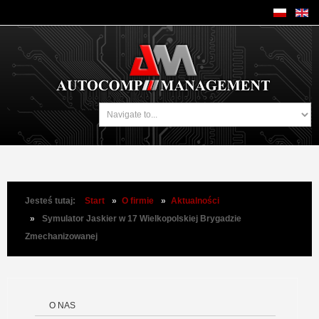
Jesteś tutaj:
Start
»
O firmie
»
Aktualności
»
Symulator Jaskier w 17 Wielkopolskiej Brygadzie
Zmechanizowanej
O NAS