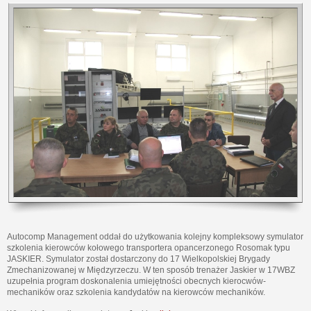
Autocomp Management oddał do użytkowania kolejny kompleksowy symulator
szkolenia kierowców kołowego transportera opancerzonego Rosomak typu
JASKIER. Symulator został dostarczony do 17 Wielkopolskiej Brygady
Zmechanizowanej w Międzyrzeczu. W ten sposób trenażer Jaskier w 17WBZ
uzupełnia program doskonalenia umiejętności obecnych kierocwów-
mechaników oraz szkolenia kandydatów na kierowców mechaników.