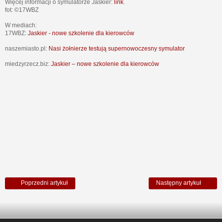
Więcej informacji o symulatorze Jaskier:
link
.
fot: ©17WBZ
W mediach:
17WBZ:
Jaskier - nowe szkolenie dla kierowców
naszemiasto.pl:
Nasi żołnierze testują supernowoczesny symulator
miedzyrzecz.biz:
Jaskier – nowe szkolenie dla kierowców
Poprzedni artykuł
Następny artykuł