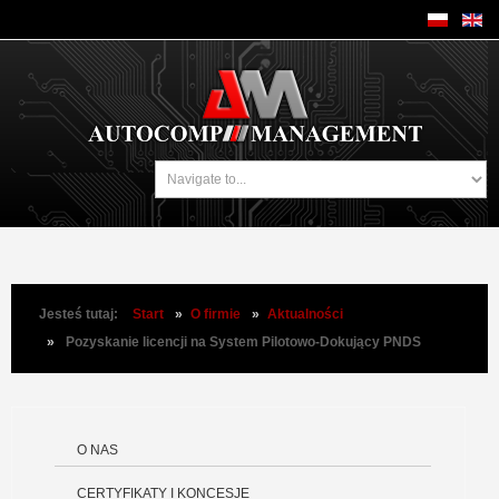
Jesteś tutaj:
Start
»
O firmie
»
Aktualności
»
Pozyskanie licencji na System Pilotowo-Dokujący PNDS
O NAS
CERTYFIKATY I KONCESJE