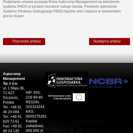
Podpisana umowa pozwala firmie Autocomp Management na wdrożenie
systemu PNDS w portach morskich całego świata. Pierwsze wdrożenie
Systemu Pilotowo-Dokującego PNDS będzie mieć miejsce w słoweńskim
porcie Koper.
Poprzedni artykuł
Następny artykuł
Autocomp
Management
Sp. z o.o.
ul. 1 Maja 36,
NIP: 955-
71-627
218-99-80
Szczecin,
REGON:
Polska
320324344
Tel.: +48 91
KRS:
46 24 084
0000275262
Tel.: +48 91
Kapitał
820 73 61
zakładowy:
Fax: +48 91
400 000 zł
46 24 130