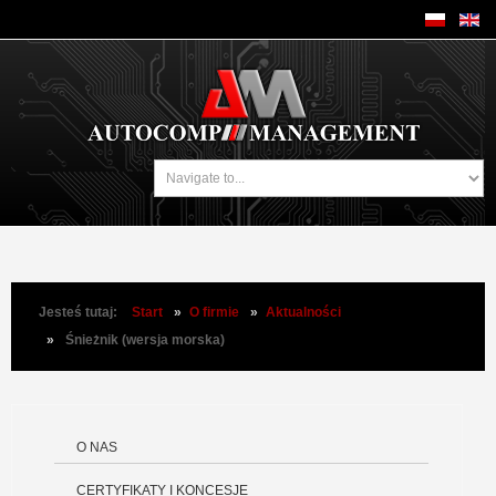
Jesteś tutaj:
Start
»
O firmie
»
Aktualności
»
Śnieżnik (wersja morska)
O NAS
CERTYFIKATY I KONCESJE