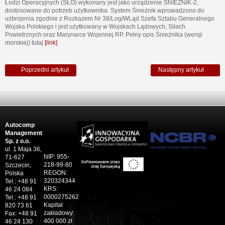
Łodzi Operacyjnych (SŁO) wykonany jest jako urządzenie ŚNIEŻNIK-2,
dostosowane do potrzeb użytkownika. System Śnieżnik wprowadzono do
uzbrojenia zgodnie z Rozkazem Nr 38/Log/WLąd Szefa Sztabu Generalnego
Wojska Polskiego i jest użytkowany w Wojskach Lądowych, Siłach
Powietrznych oraz Marynarce Wojennej RP. Pełny opis Śnieżnika (wersji
morskiej) tutaj
[link]
Poprzedni artykuł
Następny artykuł
Autocomp
Management
Sp. z o.o.
ul. 1 Maja 36,
NIP: 955-
71-627
218-99-80
Szczecin,
REGON:
Polska
320324344
Tel.: +48 91
KRS:
46 24 084
0000275262
Tel.: +48 91
Kapitał
820 73 61
zakładowy:
Fax: +48 91
400 000 zł
46 24 130