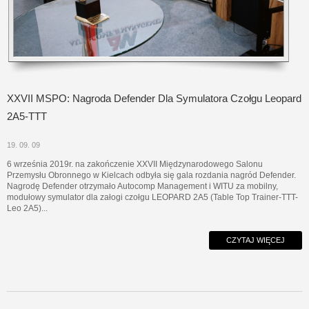
XXVII MSPO: Nagroda Defender Dla Symulatora Czołgu Leopard
2A5-TTT
19. 09. 09
6 września 2019r. na zakończenie XXVII Międzynarodowego Salonu
Przemysłu Obronnego w Kielcach odbyła się gala rozdania nagród Defender.
Nagrodę Defender otrzymało Autocomp Management i WITU za mobilny,
modułowy symulator dla załogi czołgu LEOPARD 2A5 (Table Top Trainer-TTT-
Leo 2A5)...
CZYTAJ WIĘCEJ