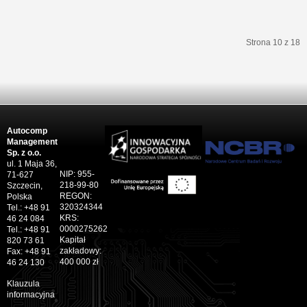
Strona 10 z 18
start
Poprzedni artykuł
5
6
7
8
9
10
11
12
13
14
Następny artykuł
koniec
Autocomp
Management
Sp. z o.o.
ul. 1 Maja 36,
NIP: 955-
71-627
218-99-80
Szczecin,
REGON:
Polska
320324344
Tel.: +48 91
KRS:
46 24 084
0000275262
Tel.: +48 91
Kapitał
820 73 61
zakładowy:
Fax: +48 91
400 000 zł
46 24 130
Klauzula
informacyjna