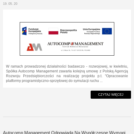
19. 05. 20
W ramach prowadzonej działalności badawczo - rozwojowej, w kwietniu,
Spółka Autocomp Management zawarła kolejną umowę z Polską Agencją
Rozwoju Przedsiębiorczości na realizację projektu p.t. "Opracowanie
platformy programistyczno-sprzętowej do symulacji ruchu ...
CZYTAJ WIĘCEJ
Autocomp Management Odpowiada Na Współczesne Wymogi