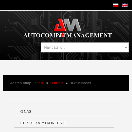
Jesteś tutaj:
Start
»
O firmie
»
Aktualności
O NAS
CERTYFIKATY I KONCESJE