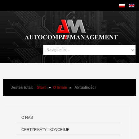
Jesteś tutaj:
Start
»
O firmie
»
Aktualności
O NAS
CERTYFIKATY I KONCESJE