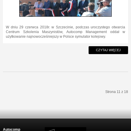
W dniu 29 czerwca 2018r. w Szczecinie, podczas uroczystego otwarcia
Centrum Szkolenia Maszynistów, Autocomp Management oddał w
użytkowanie najnowocześniejszy w Polsce symulator kolejowy.
CZYTAJ WIĘCEJ
Strona 11 z 18
start
Poprzedni artykuł
6
7
8
9
10
11
12
13
14
15
Następny artykuł
koniec
Autocomp