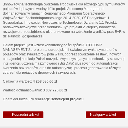
„Innowacyjna technologia tworzenia środowiska dla różnego typu symulatorów
pojazdów lądowych i wodnych" to projekt Autocomp Management
dofinansowany w ramach Regionalnego Programu Operacyjnego
Województwa Zachodniopomorskiego 2014-2020, Oś Priorytetowa 1
Gospodarka, Innowacje, Nowoczesne Technologie, Działanie 1.1 Projekty
badawczo-rozwojowe przedsiębiorstw Typ projektu 2 Projekty badawczo-
rozwojowe przedsiębiorstw ukierunkowane na wdrożenie wyników prac B+R w
działalności gospodarczej.
Celem projektu jest wzrost konkurencyjności spółki AUTOCOMP
MANAGEMENT Sp. z o.o. na europejskim i światowym rynku symulatorów
pojazdów oraz symulatorów pola walki, poprzez stworzenie zestawu nowych,
co najmniej na skalę Polski narzędzi (wykorzystujących mechanizmy sztucznej
inteligencji, uczenia maszynowego i Big Data) służących do automatyzacji
tworzenia baz terenów, oraz do automatyzacji procesu generowania różnych
zdarzeń dla pojazdów drogowych i szynowych.
Całkowita wartość:
4 258 580,00 zł
Wartość dofinansowania:
3 037 725,00 zł
Charakter udziału w realizacji:
Beneficjent projektu
Poprzedni artykuł
Następny artykuł