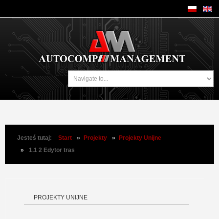
Jesteś tutaj:
Start
»
Projekty
»
Projekty Unijne
»
1.1 2 Edytor tras
PROJEKTY UNIJNE