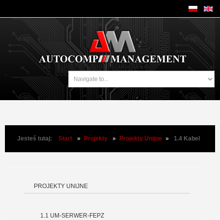
Jesteś tutaj:
Start
»
Projekty
»
Projekty Unijne
»
1.4 Kabel
PROJEKTY UNIJNE
1.1 UM-SERWER-FEPZ