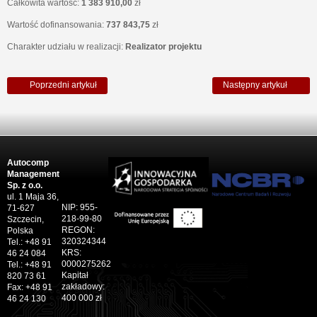
Całkowita wartość:
1 383 910,00
zł
Wartość dofinansowania:
737 843,75
zł
Charakter udziału w realizacji:
Realizator projektu
Poprzedni artykuł
Następny artykuł
Autocomp
Management
Sp. z o.o.
ul. 1 Maja 36,
NIP: 955-
71-627
218-99-80
Szczecin,
REGON:
Polska
320324344
Tel.: +48 91
KRS:
46 24 084
0000275262
Tel.: +48 91
Kapitał
820 73 61
zakładowy:
Fax: +48 91
400 000 zł
46 24 130